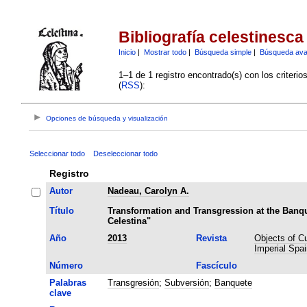
Bibliografía celestinesca
Inicio
|
Mostrar todo
|
Búsqueda simple
|
Búsqueda av
1–1 de 1 registro encontrado(s) con los criteri
(
RSS
):
Opciones de búsqueda y visualización
Seleccionar todo
Deseleccionar todo
Registro
Autor
Nadeau, Carolyn A.
Título
Transformation and Transgression at the Banq
Celestina"
Año
2013
Revista
Objects of Cul
Imperial Spai
Número
Fascículo
Palabras
Transgresión
;
Subversión
;
Banquete
clave