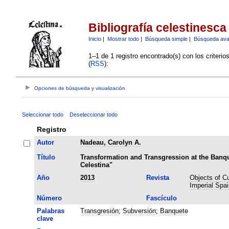
Bibliografía celestinesca
Inicio
|
Mostrar todo
|
Búsqueda simple
|
Búsqueda av
1–1 de 1 registro encontrado(s) con los criteri
(
RSS
):
Opciones de búsqueda y visualización
Seleccionar todo
Deseleccionar todo
Registro
Autor
Nadeau, Carolyn A.
Título
Transformation and Transgression at the Banq
Celestina"
Año
2013
Revista
Objects of Cul
Imperial Spai
Número
Fascículo
Palabras
Transgresión
;
Subversión
;
Banquete
clave