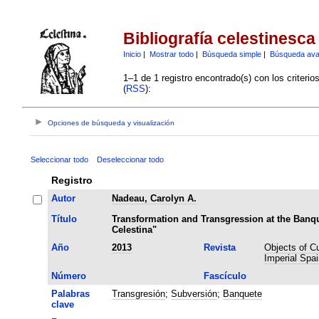
Bibliografía celestinesca
Inicio
|
Mostrar todo
|
Búsqueda simple
|
Búsqueda av
1–1 de 1 registro encontrado(s) con los criteri
(
RSS
):
Opciones de búsqueda y visualización
Seleccionar todo
Deseleccionar todo
Registro
Autor
Nadeau, Carolyn A.
Título
Transformation and Transgression at the Banq
Celestina"
Año
2013
Revista
Objects of Cul
Imperial Spai
Número
Fascículo
Palabras
Transgresión
;
Subversión
;
Banquete
clave