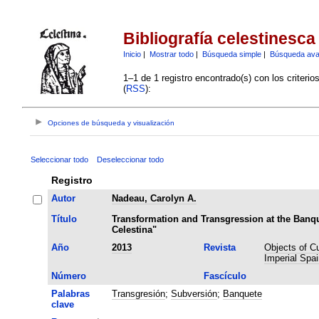
Bibliografía celestinesca
Inicio
|
Mostrar todo
|
Búsqueda simple
|
Búsqueda av
1–1 de 1 registro encontrado(s) con los criteri
(
RSS
):
Opciones de búsqueda y visualización
Seleccionar todo
Deseleccionar todo
Registro
Autor
Nadeau, Carolyn A.
Título
Transformation and Transgression at the Banq
Celestina"
Año
2013
Revista
Objects of Cul
Imperial Spai
Número
Fascículo
Palabras
Transgresión
;
Subversión
;
Banquete
clave