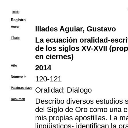
Inicio
Registro
Autor
Illades Aguiar, Gustavo
Título
La ecuación oralidad-escri
de los siglos XV-XVII (pro
en ciernes)
Año
2014
Número
120-121
Palabras clave
Oralidad
;
Diálogo
Resumen
Describo diversos estudios so
del Siglo de Oro como una es
mis propias apostillas. La ma
lingüísticos- identifican la o