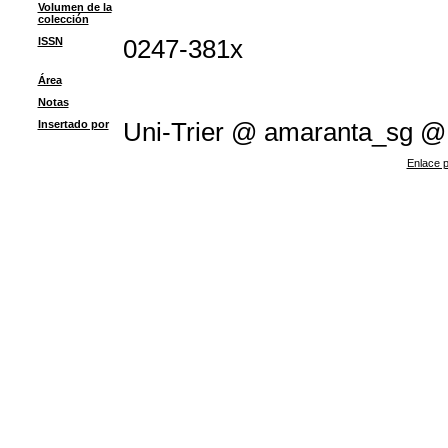
Volumen de la
colección
ISSN
0247-381x
Área
Notas
Insertado por
Uni-Trier @ amaranta_sg @
Enlace p