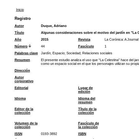
Inicio
Registro
Autor
Duque, Adriano
Título
Algunas consideraciones sobre el motivo del jardín en "La 
Año
2015
Revista
La Corónica: A Journal
Número
44
Fascículo
1
Palabras clave
Jardín
;
Espacio
;
Sociedad
;
Relaciones sociales
Resumen
El presente estudio analiza el uso que “La Celestina” hace del jar
como un espacio social en el que los personajes utilizan su prop
Dirección
Autor
corporativo
Editorial
Lugar de
edición
Idioma
Idioma del
resumen
Editor de la
Título de la
colección
colección
Volumen de la
Fascículo de
colección
la colección
ISSN
0193-3892
ISBN