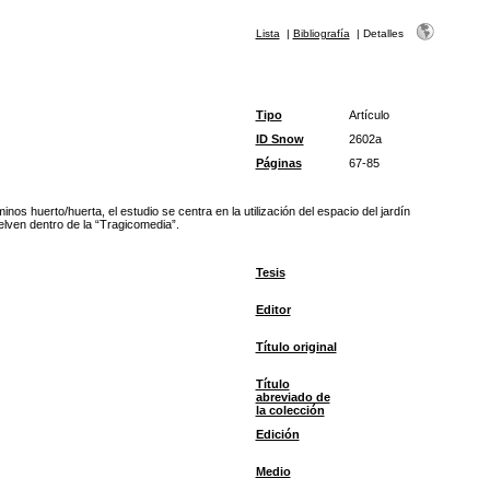
Lista
|
Bibliografía
|
Detalles
Tipo
Artículo
ID Snow
2602a
Páginas
67-85
os huerto/huerta, el estudio se centra en la utilización del espacio del jardín
elven dentro de la “Tragicomedia”.
Tesis
Editor
Título original
Título
abreviado de
la colección
Edición
Medio