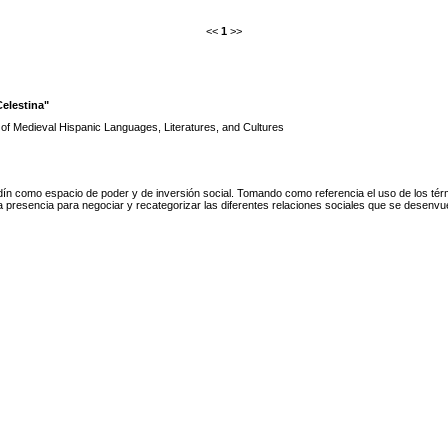
<<
1
>>
Celestina"
 of Medieval Hispanic Languages, Literatures, and Cultures
dín como espacio de poder y de inversión social. Tomando como referencia el uso de los términ
ia presencia para negociar y recategorizar las diferentes relaciones sociales que se desenvu