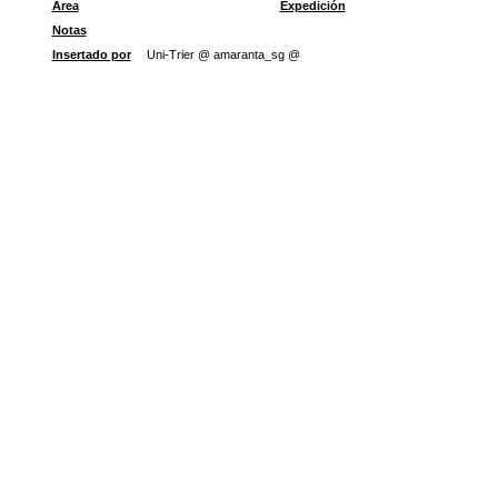
Área
Expedición
Notas
Insertado por
Uni-Trier @ amaranta_sg @