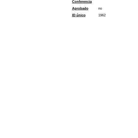
Conferencia
Aprobado
no
ID único
1962