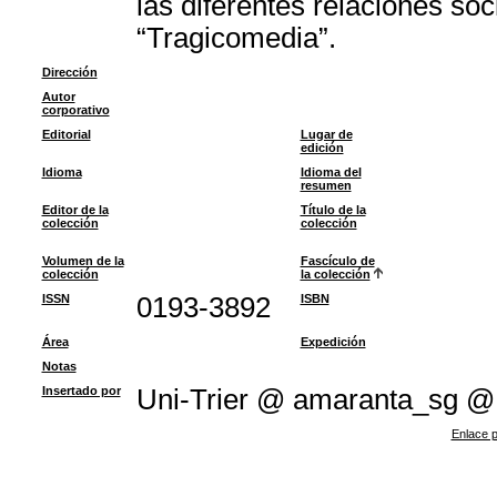
las diferentes relaciones so
“Tragicomedia”.
Dirección
Autor
corporativo
Editorial
Lugar de
edición
Idioma
Idioma del
resumen
Editor de la
Título de la
colección
colección
Volumen de la
Fascículo de
colección
la colección
ISSN
0193-3892
ISBN
Área
Expedición
Notas
Insertado por
Uni-Trier @ amaranta_sg @
Enlace p