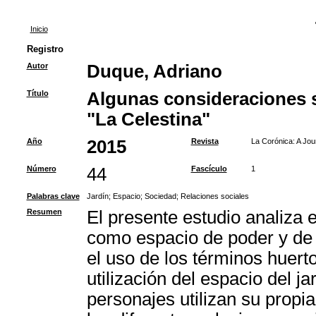
Inicio
Registro
Autor
Duque, Adriano
Título
Algunas consideraciones s
"La Celestina"
Año
2015
Revista
La Corónica: A Jou
Número
44
Fascículo
1
Palabras clave
Jardín
;
Espacio
;
Sociedad
;
Relaciones sociales
Resumen
El presente estudio analiza e
como espacio de poder y de 
el uso de los términos huerto
utilización del espacio del j
personajes utilizan su propi