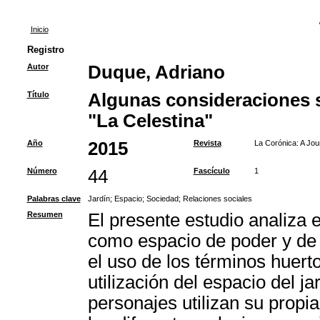
Inicio
Registro
Autor
Duque, Adriano
Título
Algunas consideraciones s
"La Celestina"
Año
2015
Revista
La Corónica: A Jou
Número
44
Fascículo
1
Palabras clave
Jardín
;
Espacio
;
Sociedad
;
Relaciones sociales
Resumen
El presente estudio analiza e
como espacio de poder y de 
el uso de los términos huerto
utilización del espacio del j
personajes utilizan su propi