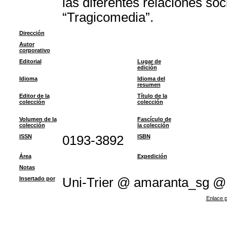
las diferentes relaciones so
“Tragicomedia”.
Dirección
Autor
corporativo
Editorial
Lugar de
edición
Idioma
Idioma del
resumen
Editor de la
Título de la
colección
colección
Volumen de la
Fascículo de
colección
la colección
ISSN
0193-3892
ISBN
Área
Expedición
Notas
Insertado por
Uni-Trier @ amaranta_sg @
Enlace p