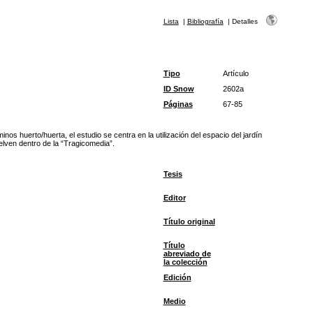
Lista
|
Bibliografía
|
Detalles
Tipo
Artículo
ID Snow
2602a
Páginas
67-85
os huerto/huerta, el estudio se centra en la utilización del espacio del jardín
elven dentro de la “Tragicomedia”.
Tesis
Editor
Título original
Título
abreviado de
la colección
Edición
Medio