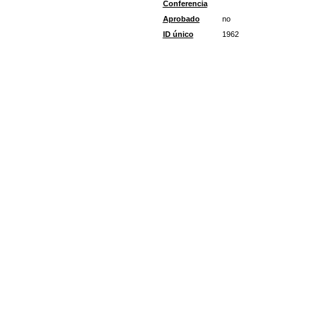
Conferencia
Aprobado
no
ID único
1962