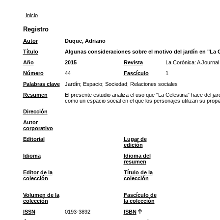
Inicio
Registro
Autor
Duque, Adriano
Título
Algunas consideraciones sobre el motivo del jardín en "La 
Año
2015
Revista
La Corónica: A Journal
Número
44
Fascículo
1
Palabras clave
Jardín
;
Espacio
;
Sociedad
;
Relaciones sociales
Resumen
El presente estudio analiza el uso que “La Celestina” hace del jar
como un espacio social en el que los personajes utilizan su prop
Dirección
Autor
corporativo
Editorial
Lugar de
edición
Idioma
Idioma del
resumen
Editor de la
Título de la
colección
colección
Volumen de la
Fascículo de
colección
la colección
ISSN
0193-3892
ISBN