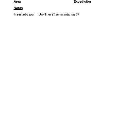
Área
Expedición
Notas
Insertado por
Uni-Trier @ amaranta_sg @