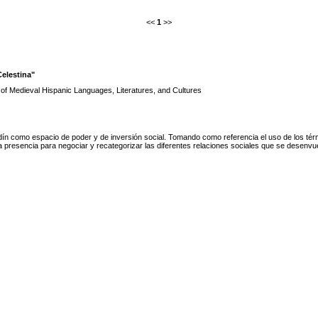
<<
1
>>
Celestina"
 of Medieval Hispanic Languages, Literatures, and Cultures
dín como espacio de poder y de inversión social. Tomando como referencia el uso de los términ
ia presencia para negociar y recategorizar las diferentes relaciones sociales que se desenvu