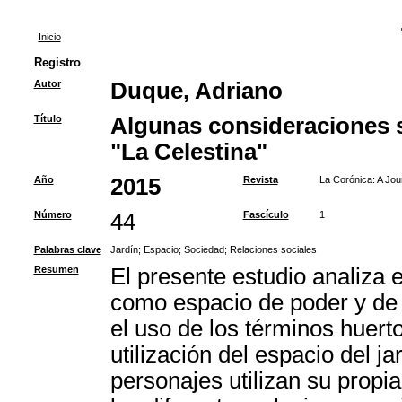
Inicio
Registro
Autor
Duque, Adriano
Título
Algunas consideraciones s
"La Celestina"
Año
2015
Revista
La Corónica: A Jou
Número
44
Fascículo
1
Palabras clave
Jardín
;
Espacio
;
Sociedad
;
Relaciones sociales
Resumen
El presente estudio analiza e
como espacio de poder y de 
el uso de los términos huerto
utilización del espacio del j
personajes utilizan su propi