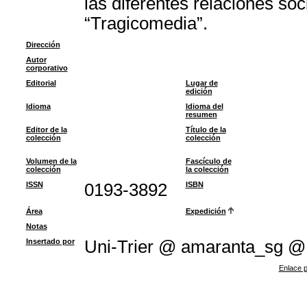
las diferentes relaciones so
“Tragicomedia”.
Dirección
Autor
corporativo
Editorial
Lugar de
edición
Idioma
Idioma del
resumen
Editor de la
Título de la
colección
colección
Volumen de la
Fascículo de
colección
la colección
ISSN
0193-3892
ISBN
Área
Expedición
Notas
Insertado por
Uni-Trier @ amaranta_sg @
Enlace p