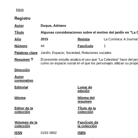
Inicio
Registro
Autor
Duque, Adriano
Título
Algunas consideraciones sobre el motivo del jardín en "La 
Año
2015
Revista
La Corónica: A Journal
Número
44
Fascículo
1
Palabras clave
Jardín
;
Espacio
;
Sociedad
;
Relaciones sociales
Resumen
El presente estudio analiza el uso que “La Celestina” hace del jar
como un espacio social en el que los personajes utilizan su prop
Dirección
Autor
corporativo
Editorial
Lugar de
edición
Idioma
Idioma del
resumen
Editor de la
Título de la
colección
colección
Volumen de la
Fascículo de
colección
la colección
ISSN
0193-3892
ISBN