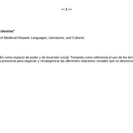
<<
1
>>
Celestina"
 of Medieval Hispanic Languages, Literatures, and Cultures
dín como espacio de poder y de inversión social. Tomando como referencia el uso de los términ
ia presencia para negociar y recategorizar las diferentes relaciones sociales que se desenvu