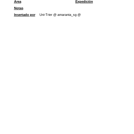
Área
Expedición
Notas
Insertado por
Uni-Trier @ amaranta_sg @