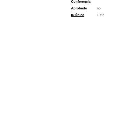
Conferencia
Aprobado
no
ID único
1962