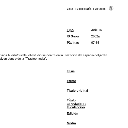
Lista
|
Bibliografía
|
Detalles
Tipo
Artículo
ID Snow
2602a
Páginas
67-85
os huerto/huerta, el estudio se centra en la utilización del espacio del jardín
elven dentro de la “Tragicomedia”.
Tesis
Editor
Título original
Título
abreviado de
la colección
Edición
Medio