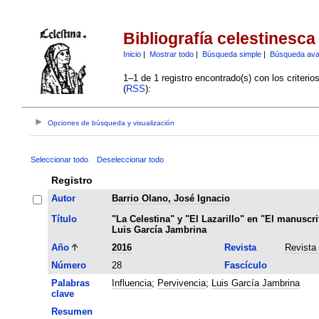
Bibliografía celestinesca
Inicio
|
Mostrar todo
|
Búsqueda simple
|
Búsqueda av
1–1 de 1 registro encontrado(s) con los criteri
(
RSS
):
Opciones de búsqueda y visualización
Seleccionar todo
Deseleccionar todo
Registro
Autor
Barrio Olano, José Ignacio
Título
"La Celestina" y "El Lazarillo" en "El manuscri
Luis García Jambrina
Año
2016
Revista
Revista
Número
28
Fascículo
Palabras
Influencia
;
Pervivencia
;
Luis García Jambrina
clave
Resumen