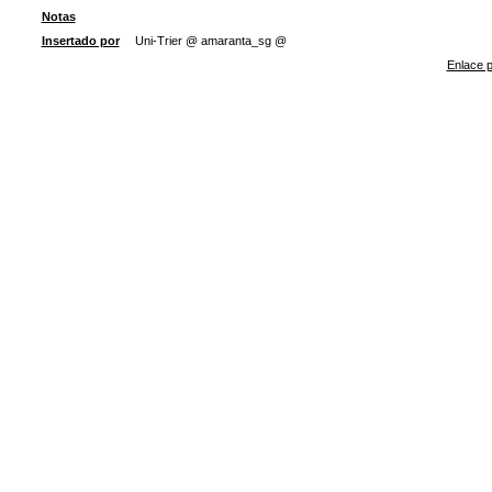
Notas
Insertado por
Uni-Trier @ amaranta_sg @
Enlace p