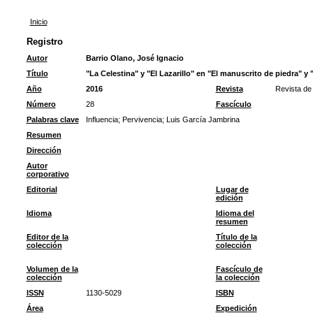
Inicio
Registro
Autor
Barrio Olano, José Ignacio
Título
"La Celestina" y "El Lazarillo" en "El manuscrito de piedra" y
Año
2016
Revista
Revista d
Número
28
Fascículo
Palabras clave
Influencia
;
Pervivencia
;
Luis García Jambrina
Resumen
Dirección
Autor
corporativo
Editorial
Lugar de
edición
Idioma
Idioma del
resumen
Editor de la
Título de la
colección
colección
Volumen de la
Fascículo de
colección
la colección
ISSN
1130-5029
ISBN
Área
Expedición