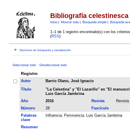
Bibliografía celestinesca
Inicio
|
Mostrar todo
|
Búsqueda simple
|
Búsqueda av
1–1 de 1 registro encontrado(s) con los criteri
(
RSS
):
Opciones de búsqueda y visualización
Seleccionar todo
Deseleccionar todo
Registro
Autor
Barrio Olano, José Ignacio
Título
"La Celestina" y "El Lazarillo" en "El manuscri
Luis García Jambrina
Año
2016
Revista
Revista
Número
28
Fascículo
Palabras
Influencia
;
Pervivencia
;
Luis García Jambrina
clave
Resumen