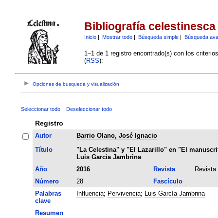
Bibliografía celestinesca
Inicio
|
Mostrar todo
|
Búsqueda simple
|
Búsqueda av
1–1 de 1 registro encontrado(s) con los criteri
(
RSS
):
Opciones de búsqueda y visualización
Seleccionar todo
Deseleccionar todo
Registro
Autor
Barrio Olano, José Ignacio
Título
"La Celestina" y "El Lazarillo" en "El manuscri
Luis García Jambrina
Año
2016
Revista
Revista
Número
28
Fascículo
Palabras
Influencia
;
Pervivencia
;
Luis García Jambrina
clave
Resumen