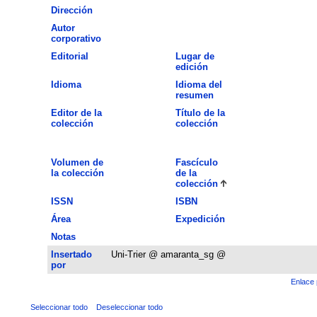
Dirección
Autor
corporativo
Editorial
Lugar de
edición
Idioma
Idioma del
resumen
Editor de la
Título de la
colección
colección
Volumen de
Fascículo
la colección
de la
colección
ISSN
ISBN
Área
Expedición
Notas
Insertado
Uni-Trier @ amaranta_sg @
por
Enlace 
Seleccionar todo
Deseleccionar todo