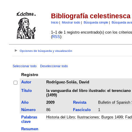
Bibliografía celestinesca
Inicio
|
Mostrar todo
|
Búsqueda simple
|
Búsqueda av
1–1 de 1 registro encontrado(s) con los criteri
(
RSS
):
Opciones de búsqueda y visualización
Seleccionar todo
Deseleccionar todo
Registro
Autor
Rodríguez-Solás, David
Título
la vanguardia del libro ilustrado: el terencian
(1499)
Año
2009
Revista
Bulletin of Spanish
Número
86
Fascículo
1
Palabras
Historia del Libro
;
Ilustraciones
;
Burgos 1499
;
Fad
clave
Resumen