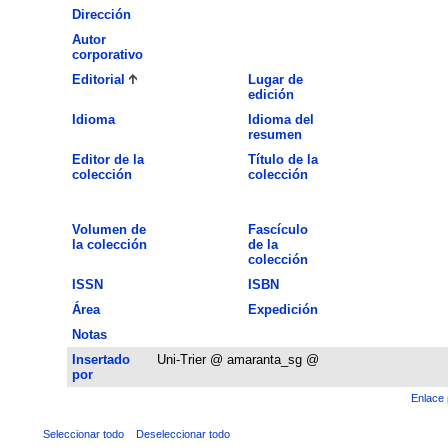
Dirección
Autor
corporativo
Editorial
Lugar de
edición
Idioma
Idioma del
resumen
Editor de la
Título de la
colección
colección
Volumen de
Fascículo
la colección
de la
colección
ISSN
ISBN
Área
Expedición
Notas
Insertado
Uni-Trier @ amaranta_sg @
por
Enlace 
Seleccionar todo
Deseleccionar todo