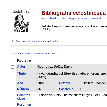
Bibliografía celestinesca
Inicio
|
Mostrar todo
|
Búsqueda simple
|
Búsqueda av
1–1 de 1 registro encontrado(s) con los criteri
(
RSS
):
Opciones de búsqueda y visualización
Seleccionar todo
Deseleccionar todo
Registro
Autor
Rodríguez-Solás, David
Título
la vanguardia del libro ilustrado: el terencian
(1499)
Año
2009
Revista
Bulletin of Spanish
Número
86
Fascículo
1
Palabras
Historia del Libro
;
Ilustraciones
;
Burgos 1499
;
Fad
clave
Resumen