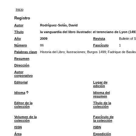
Inicio
Registro
Autor
Rodríguez-Solás, David
Título
la vanguardia del libro ilustrado: el terenciano de Lyon (149
Año
2009
Revista
Bulletin of 
Número
86
Fascículo
1
Palabras clave
Historia del Libro
;
Ilustraciones
;
Burgos 1499
;
Fadrique de Basile
Resumen
Dirección
Autor
corporativo
Editorial
Lugar de
edición
Idioma
Idioma del
resumen
Editor de la
Título de la
colección
colección
Volumen de la
Fascículo de
colección
la colección
ISSN
ISBN
Área
Expedición