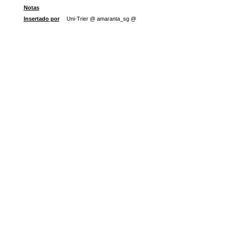
Notas
Insertado por
Uni-Trier @ amaranta_sg @