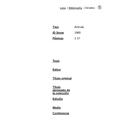
Lista
|
Bibliografía
|
Detalles
Tipo
Artículo
ID Snow
1980
Páginas
1-17
Tesis
Editor
Título original
Título
abreviado de
la colección
Edición
Medio
Conferencia