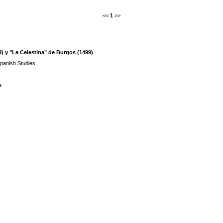
<<
1
>>
3) y "La Celestina" de Burgos (1499)
Spanish Studies
a