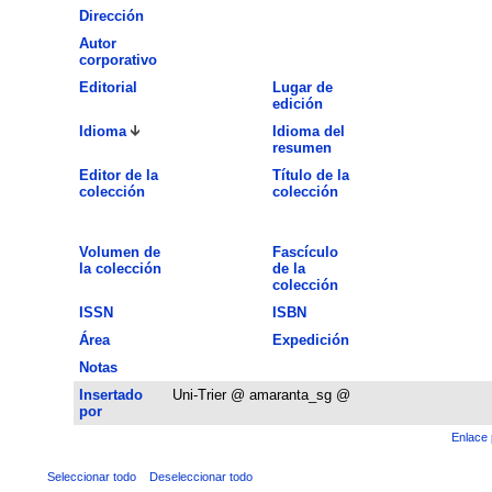
Dirección
Autor
corporativo
Editorial
Lugar de
edición
Idioma
Idioma del
resumen
Editor de la
Título de la
colección
colección
Volumen de
Fascículo
la colección
de la
colección
ISSN
ISBN
Área
Expedición
Notas
Insertado
Uni-Trier @ amaranta_sg @
por
Enlace 
Seleccionar todo
Deseleccionar todo