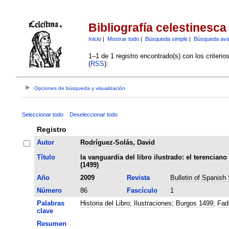
Bibliografía celestinesca
Inicio
|
Mostrar todo
|
Búsqueda simple
|
Búsqueda av
1–1 de 1 registro encontrado(s) con los criteri
(
RSS
):
Opciones de búsqueda y visualización
Seleccionar todo
Deseleccionar todo
Registro
Autor
Rodríguez-Solás, David
Título
la vanguardia del libro ilustrado: el terencian
(1499)
Año
2009
Revista
Bulletin of Spanish
Número
86
Fascículo
1
Palabras
Historia del Libro
;
Ilustraciones
;
Burgos 1499
;
Fad
clave
Resumen