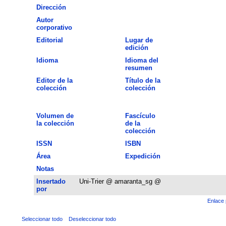
Dirección
Autor
corporativo
Editorial
Lugar de
edición
Idioma
Idioma del
resumen
Editor de la
Título de la
colección
colección
Volumen de
Fascículo
la colección
de la
colección
ISSN
ISBN
Área
Expedición
Notas
Insertado
Uni-Trier @ amaranta_sg @
por
Enlace 
Seleccionar todo
Deseleccionar todo