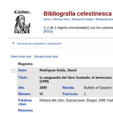
Bibliografía celestinesca
Inicio
|
Mostrar todo
|
Búsqueda simple
|
Búsqueda av
1–1 de 1 registro encontrado(s) con los criteri
(
RSS
):
Opciones de búsqueda y visualización
Seleccionar todo
Deseleccionar todo
Registro
Autor
Rodríguez-Solás, David
Título
la vanguardia del libro ilustrado: el terencian
(1499)
Año
2009
Revista
Bulletin of Spanish
Número
86
Fascículo
1
Palabras
Historia del Libro
;
Ilustraciones
;
Burgos 1499
;
Fad
clave
Resumen