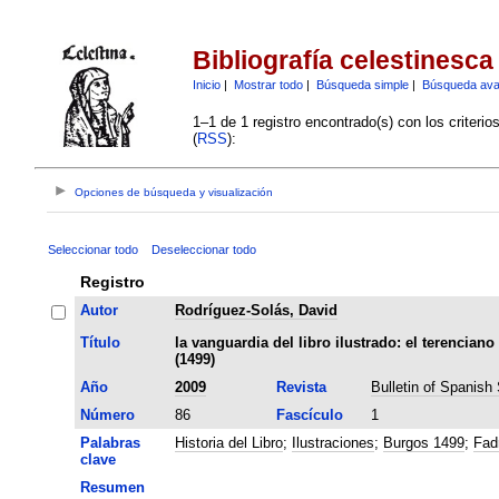
Bibliografía celestinesca
Inicio
|
Mostrar todo
|
Búsqueda simple
|
Búsqueda av
1–1 de 1 registro encontrado(s) con los criteri
(
RSS
):
Opciones de búsqueda y visualización
Seleccionar todo
Deseleccionar todo
Registro
Autor
Rodríguez-Solás, David
Título
la vanguardia del libro ilustrado: el terencian
(1499)
Año
2009
Revista
Bulletin of Spanish
Número
86
Fascículo
1
Palabras
Historia del Libro
;
Ilustraciones
;
Burgos 1499
;
Fad
clave
Resumen