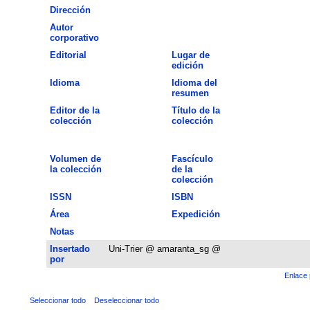
Dirección
Autor
corporativo
Editorial
Lugar de
edición
Idioma
Idioma del
resumen
Editor de la
Título de la
colección
colección
Volumen de
Fascículo
la colección
de la
colección
ISSN
ISBN
Área
Expedición
Notas
Insertado
Uni-Trier @ amaranta_sg @
por
Enlace 
Seleccionar todo
Deseleccionar todo