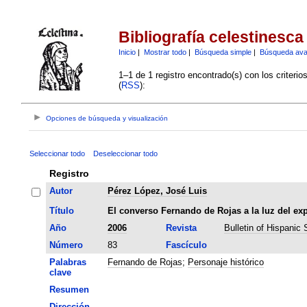
Bibliografía celestinesca
Inicio
|
Mostrar todo
|
Búsqueda simple
|
Búsqueda av
1–1 de 1 registro encontrado(s) con los criteri
(
RSS
):
Opciones de búsqueda y visualización
Seleccionar todo
Deseleccionar todo
Registro
Autor
Pérez López, José Luis
Título
El converso Fernando de Rojas a la luz del ex
Año
2006
Revista
Bulletin of Hispanic 
Número
83
Fascículo
Palabras
Fernando de Rojas
;
Personaje histórico
clave
Resumen
Dirección