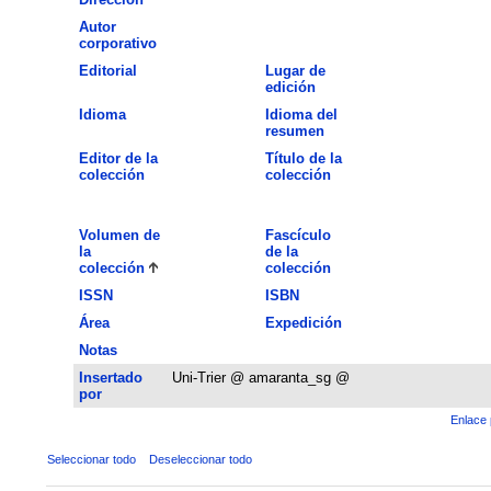
Autor
corporativo
Editorial
Lugar de
edición
Idioma
Idioma del
resumen
Editor de la
Título de la
colección
colección
Volumen de
Fascículo
la
de la
colección
colección
ISSN
ISBN
Área
Expedición
Notas
Insertado
Uni-Trier @ amaranta_sg @
por
Enlace 
Seleccionar todo
Deseleccionar todo