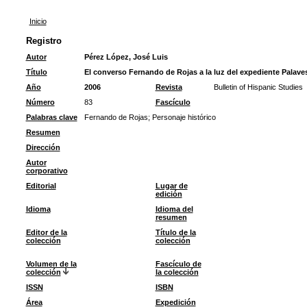
Inicio
Registro
Autor
Pérez López, José Luis
Título
El converso Fernando de Rojas a la luz del expediente Palave
Año
2006
Revista
Bulletin of Hispanic Studies
Número
83
Fascículo
Palabras clave
Fernando de Rojas
;
Personaje histórico
Resumen
Dirección
Autor
corporativo
Editorial
Lugar de
edición
Idioma
Idioma del
resumen
Editor de la
Título de la
colección
colección
Volumen de la
Fascículo de
colección
la colección
ISSN
ISBN
Área
Expedición