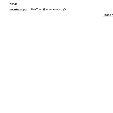
Notas
Insertado por
Uni-Trier @ amaranta_sg @
Enlace p