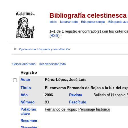
Bibliografía celestinesca
Inicio
|
Mostrar todo
|
Búsqueda simple
|
Búsqueda av
1–1 de 1 registro encontrado(s) con los criteri
(
RSS
):
Opciones de búsqueda y visualización
Seleccionar todo
Deseleccionar todo
Registro
Autor
Pérez López, José Luis
Título
El converso Fernando de Rojas a la luz del ex
Año
2006
Revista
Bulletin of Hispanic 
Número
83
Fascículo
Palabras
Fernando de Rojas
;
Personaje histórico
clave
Resumen
Dirección