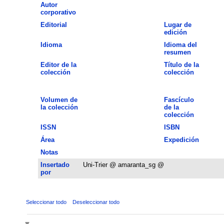
Autor
corporativo
Editorial
Lugar de
edición
Idioma
Idioma del
resumen
Editor de la
Título de la
colección
colección
Volumen de
Fascículo
la colección
de la
colección
ISSN
ISBN
Área
Expedición
Notas
Insertado
Uni-Trier @ amaranta_sg @
por
Seleccionar todo
Deseleccionar todo