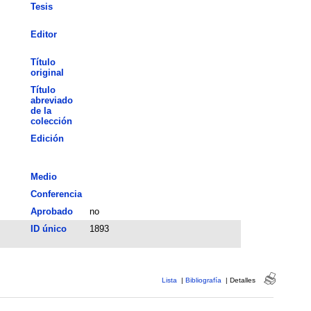
Tesis
Editor
Título
original
Título
abreviado
de la
colección
Edición
Medio
Conferencia
Aprobado
no
ID único
1893
Lista
|
Bibliografía
|
Detalles