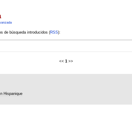
a
vanzada
ios de búsqueda introducidos (
RSS
):
<<
1
>>
in Hispanique