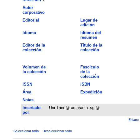
Autor
corporativo
Editorial
Lugar de
edición
Idioma
Idioma del
resumen
Editor de la
Título de la
colección
colección
Volumen de
Fascículo
la colección
de la
colección
ISSN
ISBN
Área
Expedición
Notas
Insertado
Uni-Trier @ amaranta_sg @
por
Enlace 
Seleccionar todo
Deseleccionar todo