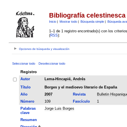
Bibliografía celestinesca
Inicio
|
Mostrar todo
|
Búsqueda simple
|
Búsqueda av
1–1 de 1 registro encontrado(s) con los criteri
(
RSS
):
Opciones de búsqueda y visualización
Seleccionar todo
Deseleccionar todo
Registro
Autor
Lema-Hincapié, Andrés
Título
Borges y el medioevo literario de España
Año
2007
Revista
Bulletin Hispaniqu
Número
109
Fascículo
1
Palabras
Jorge Luis Borges
clave
Resumen
Dirección