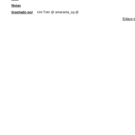
Notas
Insertado por
Uni-Trier @ amaranta_sg @
Enlace p