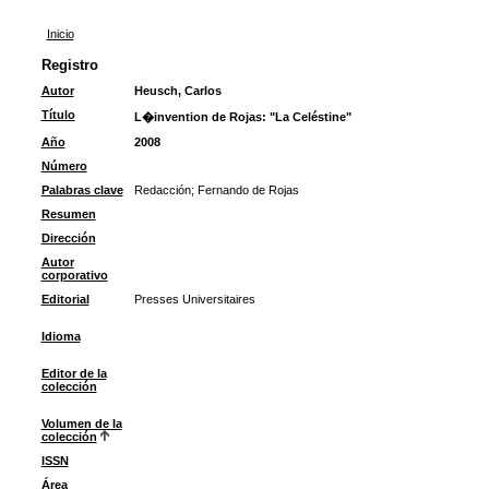
Inicio
Registro
Autor
Heusch, Carlos
Título
L�invention de Rojas: "La Celéstine"
Año
2008
Número
Palabras clave
Redacción
;
Fernando de Rojas
Resumen
Dirección
Autor
corporativo
Editorial
Presses Universitaires
Idioma
Editor de la
colección
Volumen de la
colección
ISSN
Área