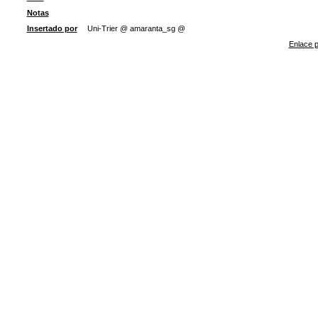
Notas
Insertado por
Uni-Trier @ amaranta_sg @
Enlace p