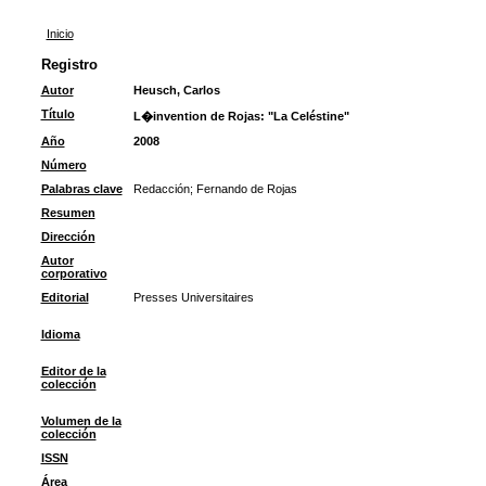
Inicio
Registro
Autor
Heusch, Carlos
Título
L�invention de Rojas: "La Celéstine"
Año
2008
Número
Palabras clave
Redacción
;
Fernando de Rojas
Resumen
Dirección
Autor
corporativo
Editorial
Presses Universitaires
Idioma
Editor de la
colección
Volumen de la
colección
ISSN
Área