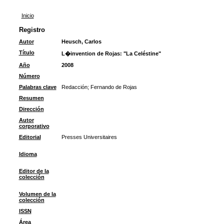
Inicio
Registro
Autor
Heusch, Carlos
Título
L�invention de Rojas: "La Celéstine"
Año
2008
Número
Palabras clave
Redacción
;
Fernando de Rojas
Resumen
Dirección
Autor
corporativo
Editorial
Presses Universitaires
Idioma
Editor de la
colección
Volumen de la
colección
ISSN
Área