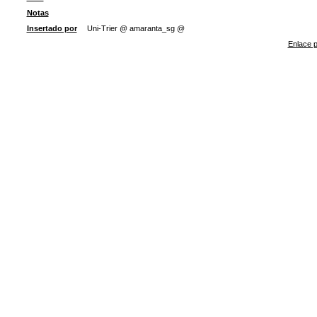
Notas
Insertado por
Uni-Trier @ amaranta_sg @
Enlace p