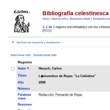
Bibliografía celestinesca
Inicio
|
Mostrar todo
|
Búsqueda simple
|
Búsqueda av
1–1 de 1 registro encontrado(s) con los criteri
(
RSS
):
Opciones de búsqueda y visualización
Seleccionar todo
Deseleccionar todo
Registro
Autor
Heusch, Carlos
Título
L�invention de Rojas: "La Celéstine"
Año
2008
Número
Palabras
Redacción
;
Fernando de Rojas
clave
Resumen