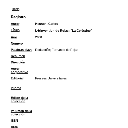
Inicio
Registro
Autor
Heusch, Carlos
Título
L�invention de Rojas: "La Celéstine"
Año
2008
Número
Palabras clave
Redacción
;
Fernando de Rojas
Resumen
Dirección
Autor
corporativo
Editorial
Presses Universitaires
Idioma
Editor de la
colección
Volumen de la
colección
ISSN
Área