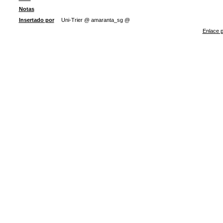
Notas
Insertado por
Uni-Trier @ amaranta_sg @
Enlace p