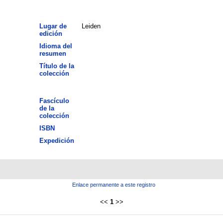
Lugar de
Leiden
edición
Idioma del
resumen
Título de la
colección
Fascículo
de la
colección
ISBN
Expedición
Enlace permanente a este registro
<<
1
>>