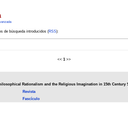
a
vanzada
ios de búsqueda introducidos (
RSS
):
<<
1
>>
hilosophical Rationalism and the Religious Imagination in 15th Century 
Revista
Fascículo