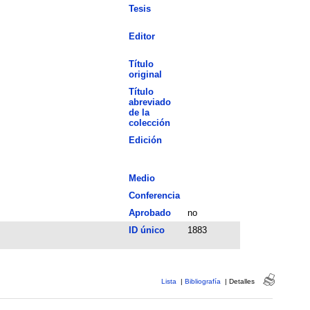
Tesis
Editor
Título
original
Título
abreviado
de la
colección
Edición
Medio
Conferencia
Aprobado
no
ID único
1883
Lista
|
Bibliografía
|
Detalles