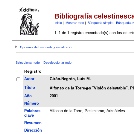
Bibliografía celestinesc
Inicio
|
Mostrar todo
|
Búsqueda simple
|
Búsqueda a
1–1 de 1 registro encontrado(s) con los criter
Opciones de búsqueda y visualización
Seleccionar todo
Deseleccionar todo
Registro
Autor
Girón-Negrón, Luis M.
Título
Alfonso de la Torre�s "Visión deleytable". P
Año
2001
Número
Palabras
Alfonso de la Torre
;
Pesimismo
;
Aristóteles
clave
Resumen
Dirección