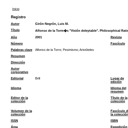
Inicio
Registro
Autor
Girón-Negrón, Luis M.
Título
Alfonso de la Torre�s "Visión deleytable". Philosophical Rat
Año
2001
Revista
Número
Fascículo
Palabras clave
Alfonso de la Torre
;
Pesimismo
;
Aristóteles
Resumen
Dirección
Autor
corporativo
Editorial
Brill
Lugar de
edición
Idioma
Idioma del
resumen
Editor de la
Título de la
colección
colección
Volumen de la
Fascículo d
colección
la colecció
ISSN
ISBN
Área
Expedición