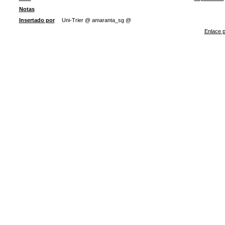
Notas
Insertado por
Uni-Trier @ amaranta_sg @
Enlace p