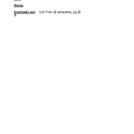
Notas
Insertado por
Uni-Trier @ amaranta_sg @