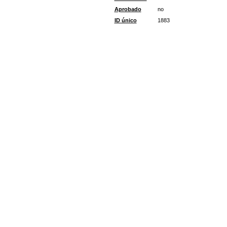
Aprobado
no
ID único
1883