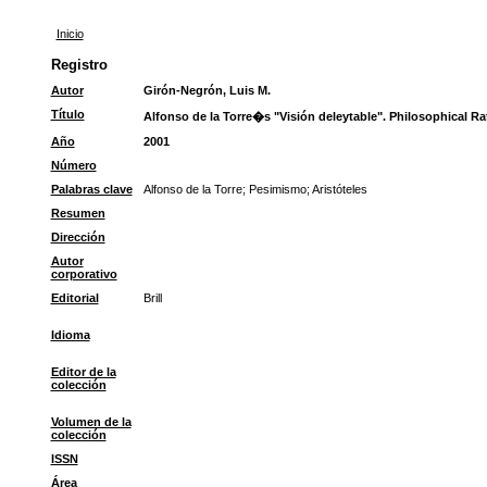
Inicio
Registro
Autor
Girón-Negrón, Luis M.
Título
Alfonso de la Torre�s "Visión deleytable". Philosophical Ra
Año
2001
Número
Palabras clave
Alfonso de la Torre
;
Pesimismo
;
Aristóteles
Resumen
Dirección
Autor
corporativo
Editorial
Brill
Idioma
Editor de la
colección
Volumen de la
colección
ISSN
Área