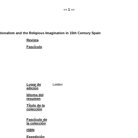
<<
1
>>
tionalism and the Religious Imagination in 15th Century Spain
Revista
Fascículo
Lugar de
Leiden
edición
Idioma del
resumen
Título de la
colección
Fascículo de
la colección
ISBN
Expedición