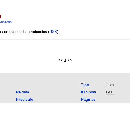
a
vanzada
ios de búsqueda introducidos (
RSS
):
<<
1
>>
Tipo
Libro
Revista
ID Snow
1901
Fascículo
Páginas