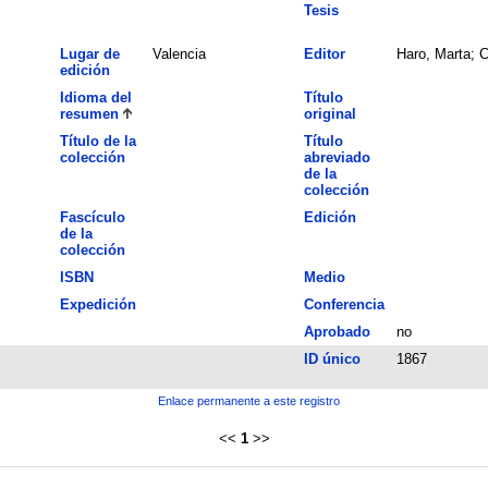
Tesis
Lugar de
Valencia
Editor
Haro, Marta; C
edición
Idioma del
Título
resumen
original
Título de la
Título
colección
abreviado
de la
colección
Fascículo
Edición
de la
colección
ISBN
Medio
Expedición
Conferencia
Aprobado
no
ID único
1867
Enlace permanente a este registro
<<
1
>>