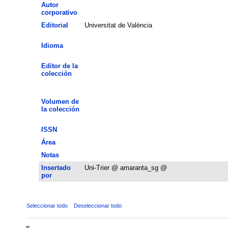
Autor
corporativo
Editorial
Universitat de València
Idioma
Editor de la
colección
Volumen de
la colección
ISSN
Área
Notas
Insertado
Uni-Trier @ amaranta_sg @
por
Seleccionar todo
Deseleccionar todo