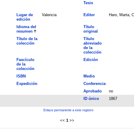
Tesis
Lugar de
Valencia
Editor
Haro, Marta; C
edición
Idioma del
Título
resumen
original
Título de la
Título
colección
abreviado
de la
colección
Fascículo
Edición
de la
colección
ISBN
Medio
Expedición
Conferencia
Aprobado
no
ID único
1867
Enlace permanente a este registro
<<
1
>>