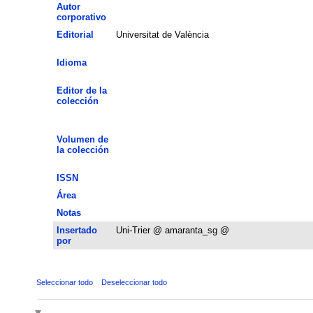
Autor
corporativo
Editorial
Universitat de València
Idioma
Editor de la
colección
Volumen de
la colección
ISSN
Área
Notas
Insertado
Uni-Trier @ amaranta_sg @
por
Seleccionar todo
Deseleccionar todo