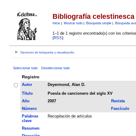
Bibliografía celestinesca
Inicio
|
Mostrar todo
|
Búsqueda simple
|
Búsqueda av
1–1 de 1 registro encontrado(s) con los criteri
(
RSS
):
Opciones de búsqueda y visualización
Seleccionar todo
Deseleccionar todo
Registro
Autor
Deyermond, Alan D.
Título
Poesía de cancionero del siglo XV
Año
2007
Revista
Número
Fascículo
Palabras
Recopilación de artículos
clave
Resumen
Dirección