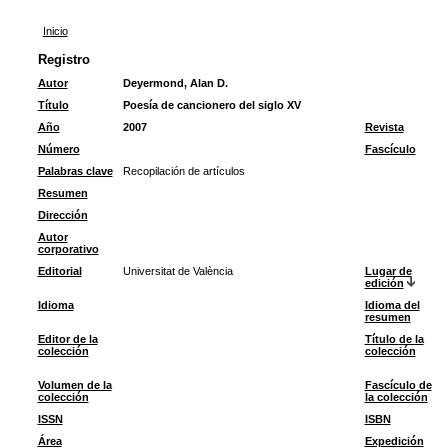
Inicio
Registro
Autor
Deyermond, Alan D.
Título
Poesía de cancionero del siglo XV
Año
2007
Revista
Número
Fascículo
Palabras clave
Recopilación de artículos
Resumen
Dirección
Autor
corporativo
Editorial
Universitat de València
Lugar de
edición
Idioma
Idioma del
resumen
Editor de la
Título de la
colección
colección
Volumen de la
Fascículo de
colección
la colección
ISSN
ISBN
Área
Expedición