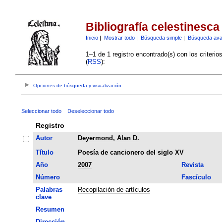
Bibliografía celestinesca
Inicio
|
Mostrar todo
|
Búsqueda simple
|
Búsqueda av
1–1 de 1 registro encontrado(s) con los criteri
(
RSS
):
Opciones de búsqueda y visualización
Seleccionar todo
Deseleccionar todo
Registro
Autor
Deyermond, Alan D.
Título
Poesía de cancionero del siglo XV
Año
2007
Revista
Número
Fascículo
Palabras
Recopilación de artículos
clave
Resumen
Dirección