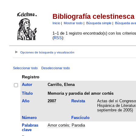
Bibliografía celestinesca
Inicio
|
Mostrar todo
|
Búsqueda simple
|
Búsqueda av
1–1 de 1 registro encontrado(s) con los criteri
(
RSS
):
Opciones de búsqueda y visualización
Seleccionar todo
Deseleccionar todo
Registro
Autor
Carrillo, Elena
Título
Memoria y parodia del amor cortés
Año
2007
Revista
Actas del xi Congreso
Hispánica de Literatu
septiembre de 2005)
Número
Fascículo
Palabras
Amor cortés
;
Parodia
clave