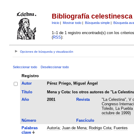
Bibliografía celestinesca
Inicio
|
Mostrar todo
|
Búsqueda simple
|
Búsqueda av
1–1 de 1 registro encontrado(s) con los criteri
(
RSS
):
Opciones de búsqueda y visualización
Seleccionar todo
Deseleccionar todo
Registro
Autor
Pérez Priego, Miguel Ángel
Título
Mena y Cota: los otros autores de "La Celestin
Año
2001
Revista
"La Celestina", V 
Congreso Internaci
Toledo, La Puebla 
octubre de 1999)
Número
Fascículo
Palabras
Autoría
;
Juan de Mena
;
Rodrigo Cota
;
Fuentes
clave