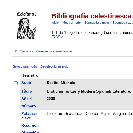
Bibliografía celestinesca
Inicio
|
Mostrar todo
|
Búsqueda simple
|
Búsqueda av
1–1 de 1 registro encontrado(s) con los criteri
(
RSS
):
Opciones de búsqueda y visualización
Seleccionar todo
Deseleccionar todo
Registro
Autor
Scotto, Michela
Título
Eroticism in Early Modern Spanish Literature: 
Año
2006
Número
Palabras
Erotismo
;
Sexualidad
;
Cuerpo
;
Mujer
;
Marginalida
clave
Resumen
Dirección