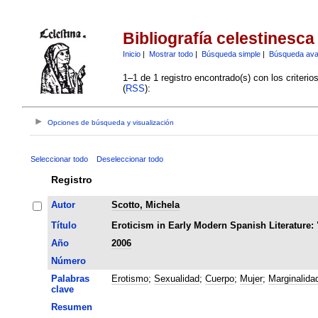
Bibliografía celestinesca
Inicio
|
Mostrar todo
|
Búsqueda simple
|
Búsqueda av
1–1 de 1 registro encontrado(s) con los criteri
(
RSS
):
Opciones de búsqueda y visualización
Seleccionar todo
Deseleccionar todo
Registro
Autor
Scotto, Michela
Título
Eroticism in Early Modern Spanish Literature: 
Año
2006
Número
Palabras
Erotismo
;
Sexualidad
;
Cuerpo
;
Mujer
;
Marginalida
clave
Resumen