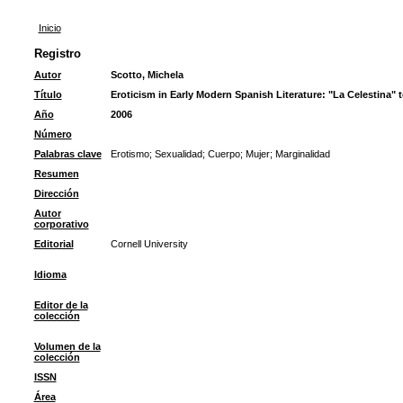
Inicio
Registro
Autor
Scotto, Michela
Título
Eroticism in Early Modern Spanish Literature: "La Celestina" 
Año
2006
Número
Palabras clave
Erotismo
;
Sexualidad
;
Cuerpo
;
Mujer
;
Marginalidad
Resumen
Dirección
Autor
corporativo
Editorial
Cornell University
Idioma
Editor de la
colección
Volumen de la
colección
ISSN
Área