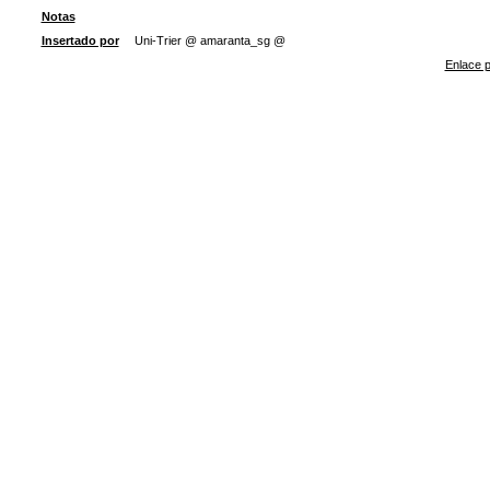
Notas
Insertado por
Uni-Trier @ amaranta_sg @
Enlace p