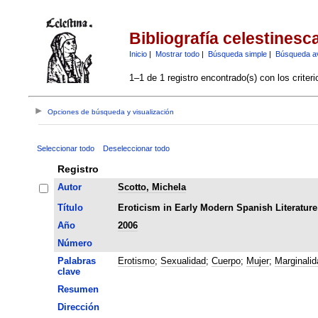
Bibliografía celestinesc
Inicio
|
Mostrar todo
|
Búsqueda simple
|
Búsqueda a
1–1 de 1 registro encontrado(s) con los criter
Opciones de búsqueda y visualización
Seleccionar todo
Deseleccionar todo
Registro
Autor
Scotto, Michela
Título
Eroticism in Early Modern Spanish Literature:
Año
2006
Número
Palabras
Erotismo
;
Sexualidad
;
Cuerpo
;
Mujer
;
Marginalid
clave
Resumen
Dirección