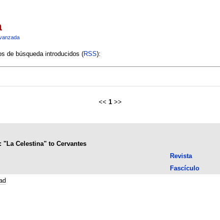
a
vanzada
ios de búsqueda introducidos (
RSS
):
<<
1
>>
 "La Celestina" to Cervantes
Revista
Fascículo
ad