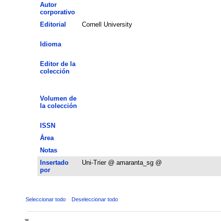
Autor
corporativo
Editorial
Cornell University
Idioma
Editor de la
colección
Volumen de
la colección
ISSN
Área
Notas
Insertado
Uni-Trier @ amaranta_sg @
por
Seleccionar todo
Deseleccionar todo