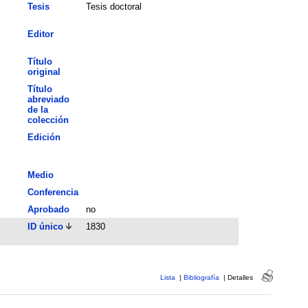
Tesis
Tesis doctoral
Editor
Título
original
Título
abreviado
de la
colección
Edición
Medio
Conferencia
Aprobado
no
ID único
1830
Lista
|
Bibliografía
|
Detalles