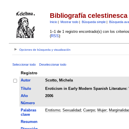
Bibliografía celestinesca
Inicio
|
Mostrar todo
|
Búsqueda simple
|
Búsqueda av
1–1 de 1 registro encontrado(s) con los criteri
(
RSS
):
Opciones de búsqueda y visualización
Seleccionar todo
Deseleccionar todo
Registro
Autor
Scotto, Michela
Título
Eroticism in Early Modern Spanish Literature: 
Año
2006
Número
Palabras
Erotismo
;
Sexualidad
;
Cuerpo
;
Mujer
;
Marginalida
clave
Resumen
Dirección