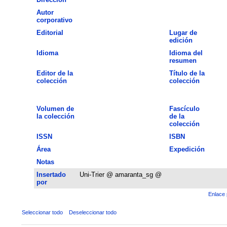
Autor
corporativo
Editorial
Lugar de
edición
Idioma
Idioma del
resumen
Editor de la
Título de la
colección
colección
Volumen de
Fascículo
la colección
de la
colección
ISSN
ISBN
Área
Expedición
Notas
Insertado
Uni-Trier @ amaranta_sg @
por
Enlace 
Seleccionar todo
Deseleccionar todo