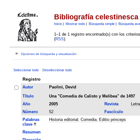
Bibliografía celestinesca
Inicio
|
Mostrar todo
|
Búsqueda simple
|
Búsqueda av
1–1 de 1 registro encontrado(s) con los criteri
(
RSS
):
Opciones de búsqueda y visualización
Seleccionar todo
Deseleccionar todo
Registro
Autor
Paolini, Devid
Título
Una "Comedia de Calisto y Melibea" de 1497
Año
2005
Revista
Letr
Número
52
Fascículo
Palabras
Historia editorial
;
Comedia
;
Editio princeps
clave
Resumen
Dirección