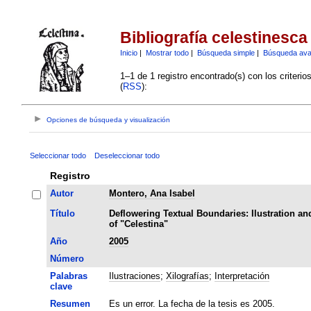
Bibliografía celestinesca
Inicio
|
Mostrar todo
|
Búsqueda simple
|
Búsqueda av
1–1 de 1 registro encontrado(s) con los criteri
(
RSS
):
Opciones de búsqueda y visualización
Seleccionar todo
Deseleccionar todo
Registro
Autor
Montero, Ana Isabel
Título
Deflowering Textual Boundaries: Ilustration and
of "Celestina"
Año
2005
Número
Palabras
Ilustraciones
;
Xilografías
;
Interpretación
clave
Resumen
Es un error. La fecha de la tesis es 2005.