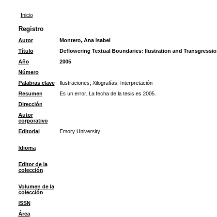
Inicio
Registro
Autor
Montero, Ana Isabel
Título
Deflowering Textual Boundaries: Ilustration and Transgression
Año
2005
Número
Palabras clave
Ilustraciones
;
Xilografías
;
Interpretación
Resumen
Es un error. La fecha de la tesis es 2005.
Dirección
Autor
corporativo
Editorial
Emory University
Idioma
Editor de la
colección
Volumen de la
colección
ISSN
Área