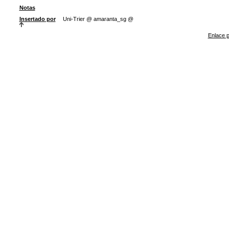
Notas
Insertado por
Uni-Trier @ amaranta_sg @
Enlace p