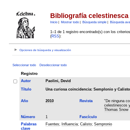
Bibliografía celestinesca
Inicio
|
Mostrar todo
|
Búsqueda simple
|
Búsqueda av
1–1 de 1 registro encontrado(s) con los criteri
(
RSS
):
Opciones de búsqueda y visualización
Seleccionar todo
Deseleccionar todo
Registro
Autor
Paolini, Devid
Título
Una curiosa coincidencia: Semplonio y Calisto 
Año
2010
Revista
"De ninguna co
celestinescos 
Thomas Snow
Número
1
Fascículo
Palabras
Fuentes
;
Influencia
;
Calisto
;
Sempronio
clave